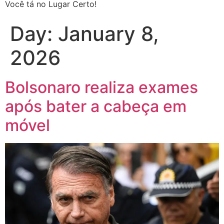
Você tá no Lugar Certo!
Day:
January 8,
2026
Bolsonaro realiza exames
após bater a cabeça em
móvel