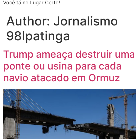
Você tá no Lugar Certo!
Author:
Jornalismo
98Ipatinga
Trump ameaça destruir uma
ponte ou usina para cada
navio atacado em Ormuz