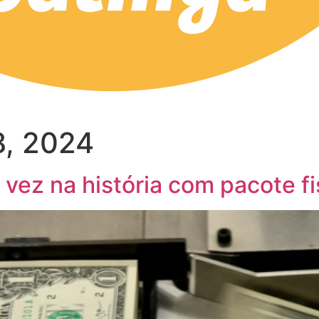
, 2024
 vez na história com pacote fi