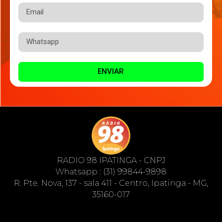
ENVIAR
RADIO 98 IPATINGA - CNPJ
Whatsapp : (31) 99844-9898
R. Pte. Nova, 137 - sala 411 - Centro, Ipatinga - MG,
35160-017