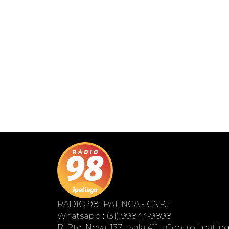
RADIO 98 IPATINGA - CNPJ
Whatsapp : (31) 99844-9898
R. Pte. Nova, 137 - sala 411 - Centro, Ipati