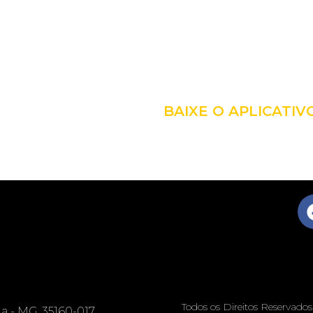
LEVE A 
COM VO
BAIXE O APLICATIV
Todos os Direitos Reservado
nga - MG, 35160-017