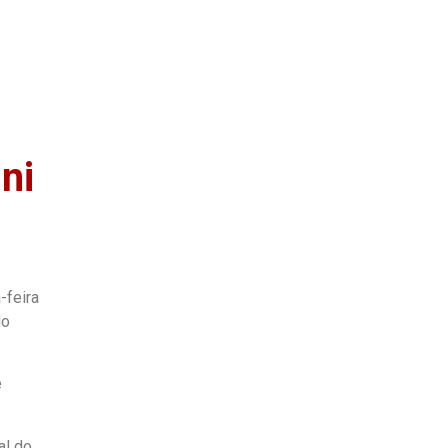
as
Quem Somos
ni
-feira
do
e
al do