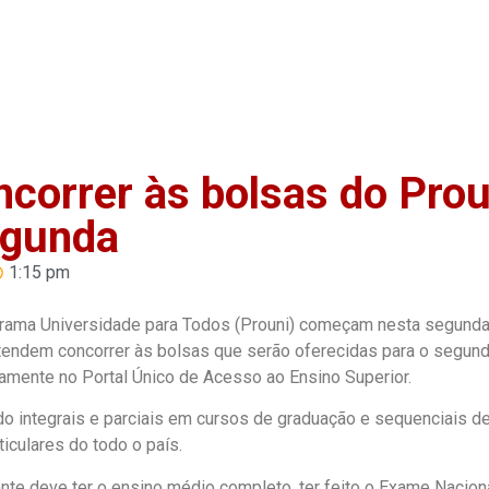
Home
Anuncie
Notíci
ncorrer às bolsas do Prou
egunda
1:15 pm
grama Universidade para Todos (Prouni) começam nesta segunda
retendem concorrer às bolsas que serão oferecidas para o segun
amente no Portal Único de Acesso ao Ensino Superior.
do integrais e parciais em cursos de graduação e sequenciais d
iculares do todo o país.
dante deve ter o ensino médio completo, ter feito o Exame Nacion