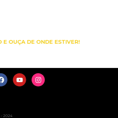
98
CÊ!
O E OUÇA DE ONDE ESTIVER!
s - 2024