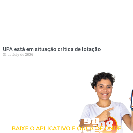
UPA está em situação crítica de lotação
31 de July de 2026
LEVE A 98
COM VOCÊ!
BAIXE O APLICATIVO E OUÇA DE ONDE