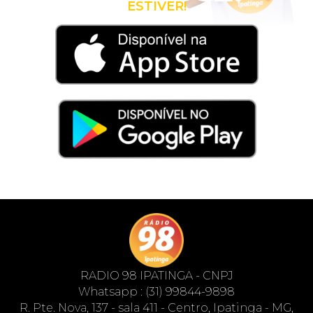
ESTIVER!
RADIO 98 IPATINGA - CNPJ
Whatsapp : (31) 99844-9898
R. Pte. Nova, 137 - sala 411 - Centro, Ipatinga - MG,