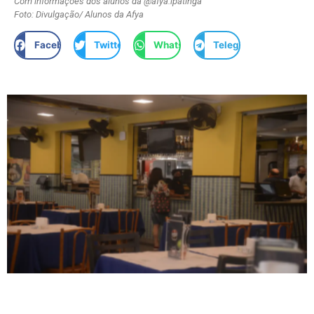
Com informações dos alunos da @afya.ipatinga
Foto: Divulgação/ Alunos da Afya
Facebook
Twitter
WhatsApp
Telegram