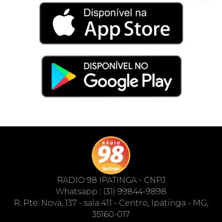
RADIO 98 IPATINGA - CNPJ
Whatsapp : (31) 99844-9898
R. Pte. Nova, 137 - sala 411 - Centro, Ipatinga - MG,
35160-017