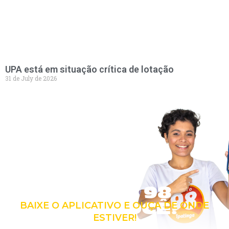
UPA está em situação crítica de lotação
31 de July de 2026
LEVE A 98
COM VOCÊ!
BAIXE O APLICATIVO E OUÇA DE ONDE
ESTIVER!