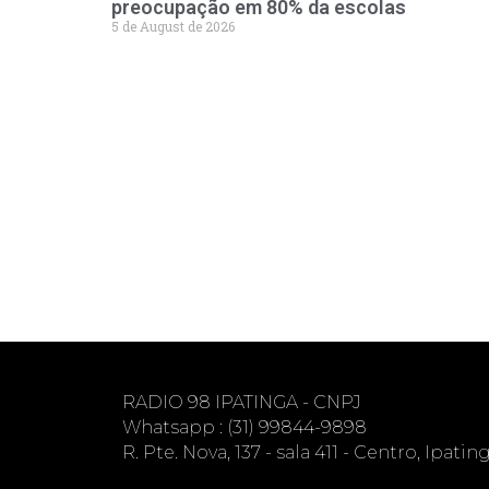
preocupação em 80% da escolas
5 de August de 2026
RADIO 98 IPATINGA - CNPJ
Whatsapp : (31) 99844-9898
R. Pte. Nova, 137 - sala 411 - Centro, Ipati