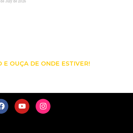
 de July de 2026
98
CÊ!
O E OUÇA DE ONDE ESTIVER!