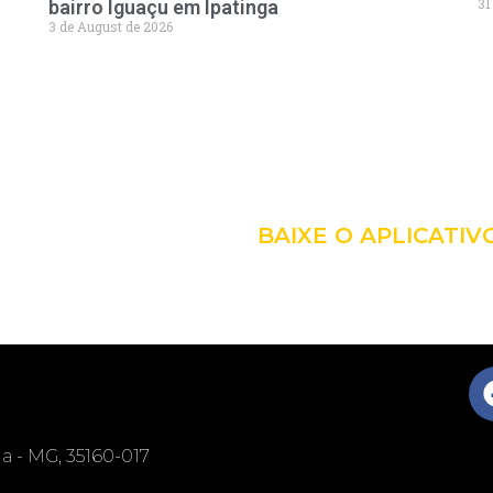
31
bairro Iguaçu em Ipatinga
3 de August de 2026
LEVE A 
COM VO
BAIXE O APLICATIV
nga - MG, 35160-017