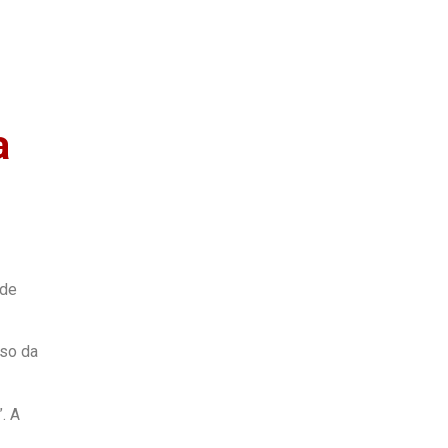
as
Quem Somos
a
 de
rso da
. A