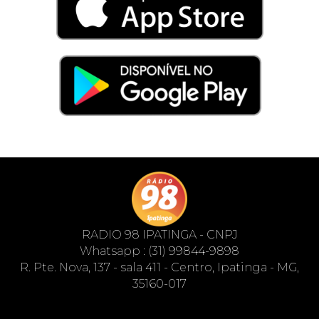
RADIO 98 IPATINGA - CNPJ
Whatsapp : (31) 99844-9898
R. Pte. Nova, 137 - sala 411 - Centro, Ipatinga - MG,
35160-017