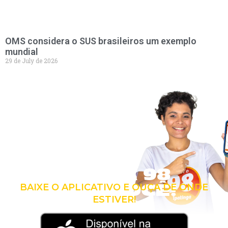
OMS considera o SUS brasileiros um exemplo
mundial
29 de July de 2026
LEVE A 98
COM VOCÊ!
BAIXE O APLICATIVO E OUÇA DE ONDE
ESTIVER!