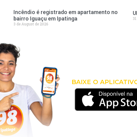
Incêndio é registrado em apartamento no
U
bairro Iguaçu em Ipatinga
31
3 de August de 2026
LEVE 
COM 
BAIXE O APLICATIV