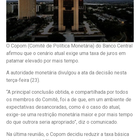
O Copom (Comitê de Política Monetária) do Banco Central
afirmou que o cenário atual exige uma taxa de juros em
patamar elevado por mais tempo.
A autoridade monetária divulgou a ata da decisão nesta
terça-feira (23).
“A principal conclusão obtida, e compartilhada por todos
os membros do Comitê, foi a de que, em um ambiente de
expectativas desancoradas, como é o caso do atual,
exige-se uma restrição monetária maior e por mais tempo
do que outrora seria apropriado”, diz o comunicado.
Na última reunião, o Copom decidiu reduzir a taxa básica