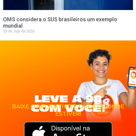
OMS considera o SUS brasileiros um exemplo
mundial
29 de July de 2026
LEVE A 98
COM VOCÊ!
BAIXE O APLICATIVO E OUÇA DE ONDE
ESTIVER!