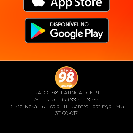
RADIO 98 IPATINGA - CNPJ
Whatsapp : (31) 99844-9898
R. Pte. Nova, 137 - sala 411 - Centro, Ipatinga - MG,
35160-017