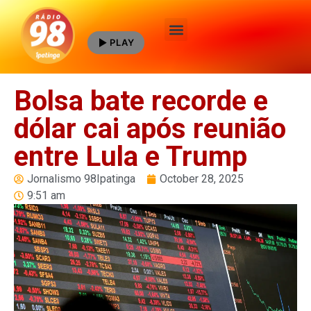
PLAY
Quem Somos
Bolsa bate recorde e
dólar cai após reunião
entre Lula e Trump
Jornalismo 98Ipatinga
October 28, 2025
9:51 am