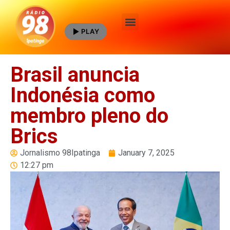
PLAY
Quem Somos
Brasil anuncia
Indonésia como
membro pleno do
Brics
Jornalismo 98Ipatinga
January 7, 2025
12:27 pm