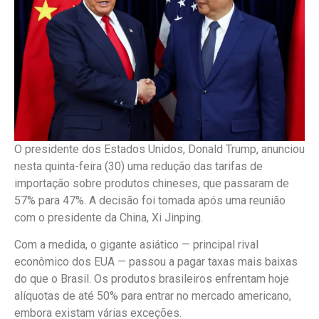
O presidente dos Estados Unidos, Donald Trump, anunciou
nesta quinta-feira (30) uma redução das tarifas de
importação sobre produtos chineses, que passaram de
57% para 47%. A decisão foi tomada após uma reunião
com o presidente da China, Xi Jinping.
Com a medida, o gigante asiático — principal rival
econômico dos EUA — passou a pagar taxas mais baixas
do que o Brasil. Os produtos brasileiros enfrentam hoje
alíquotas de até 50% para entrar no mercado americano,
embora existam várias exceções.