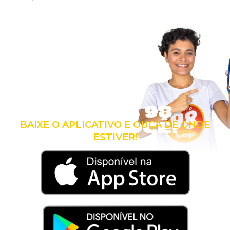
LEVE A 98
COM VOCÊ!
BAIXE O APLICATIVO E OUÇA DE ONDE
ESTIVER!