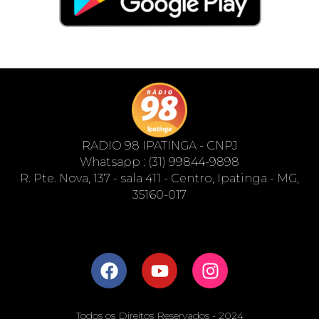
RADIO 98 IPATINGA - CNPJ
Whatsapp : (31) 99844-9898
R. Pte. Nova, 137 - sala 411 - Centro, Ipatinga - MG,
35160-017
Todos os Direitos Reservados - 2024