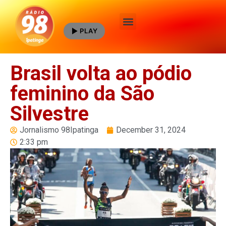
PLAY
Quem Somos
Brasil volta ao pódio
feminino da São
Silvestre
Jornalismo 98Ipatinga
December 31, 2024
2:33 pm