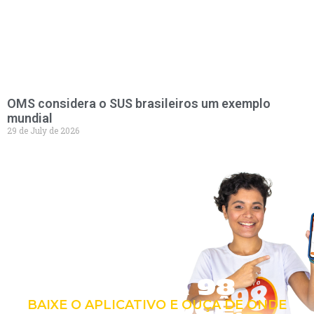
OMS considera o SUS brasileiros um exemplo
mundial
29 de July de 2026
LEVE A 98
COM VOCÊ!
BAIXE O APLICATIVO E OUÇA DE ONDE