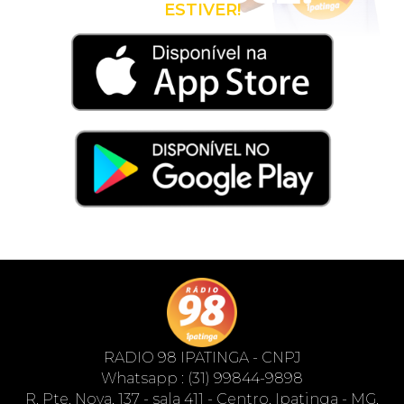
ESTIVER!
RADIO 98 IPATINGA - CNPJ
Whatsapp : (31) 99844-9898
R. Pte. Nova, 137 - sala 411 - Centro, Ipatinga - MG,