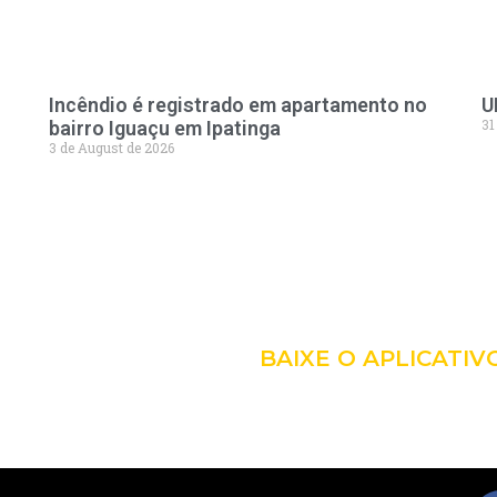
Incêndio é registrado em apartamento no
U
31
bairro Iguaçu em Ipatinga
3 de August de 2026
LEVE A 
COM VO
BAIXE O APLICATIV