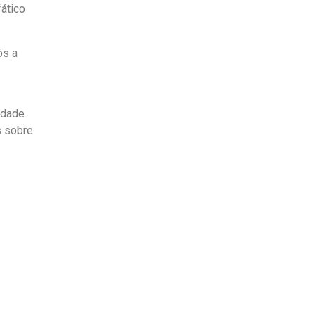
ático
ós a
idade.
s sobre