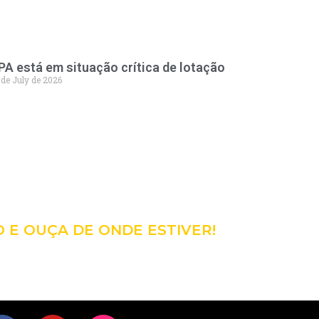
PA está em situação crítica de lotação
 de July de 2026
98
CÊ!
O E OUÇA DE ONDE ESTIVER!