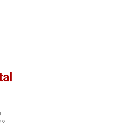
as
Quem Somos
tal
l
e o