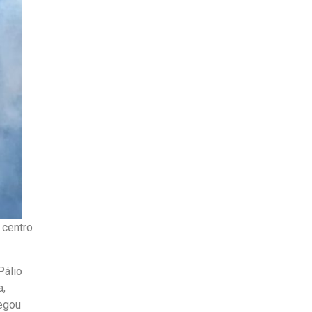
 centro
Pálio
a,
pegou