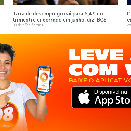
Taxa de desemprego cai para 5,4% no
O
trimestre encerrado em junho, diz IBGE
e
30 de julho de 2026
29
LEVE 
COM 
BAIXE O APLICATIV