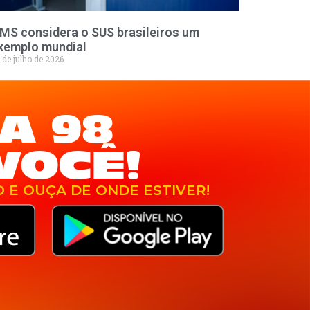
MS considera o SUS brasileiros um
xemplo mundial
 de julho de 2026
A 98
VOCÊ!
O E OUÇA DE ONDE ESTIVER!