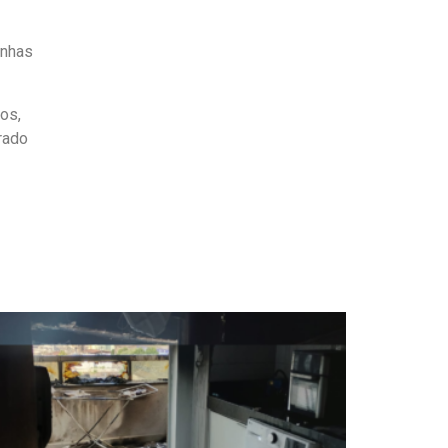
inhas
os,
erado