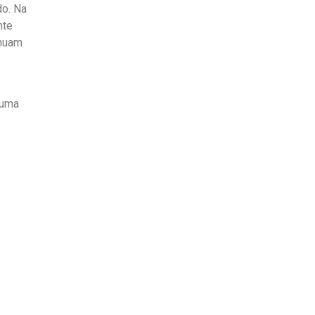
do. Na
nte
inuam
numa