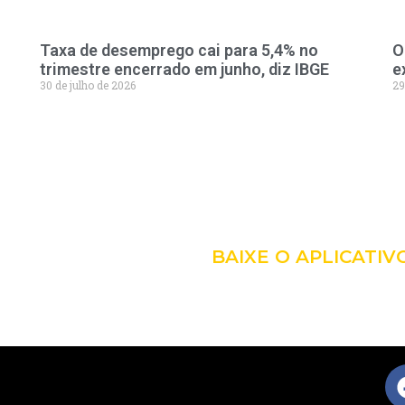
Taxa de desemprego cai para 5,4% no
O
trimestre encerrado em junho, diz IBGE
e
30 de julho de 2026
29
LEVE A 
COM VO
BAIXE O APLICATIV