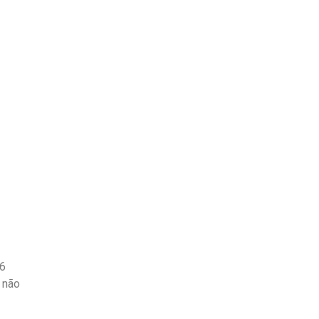
as
Quem Somos
16
 não