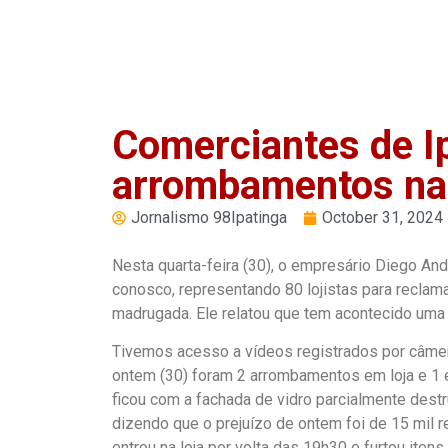
PLAY
Comerciantes de I
arrombamentos nas
Jornalismo 98Ipatinga
October 31, 2024
Nesta quarta-feira (30), o empresário Diego And
conosco, representando 80 lojistas para reclama
madrugada. Ele relatou que tem acontecido uma
Tivemos acesso a vídeos registrados por câmer
ontem (30) foram 2 arrombamentos em loja e 1 
ficou com a fachada de vidro parcialmente dest
dizendo que o prejuízo de ontem foi de 15 mil r
entrou na loja por volta das 19h30 e furtou itens.