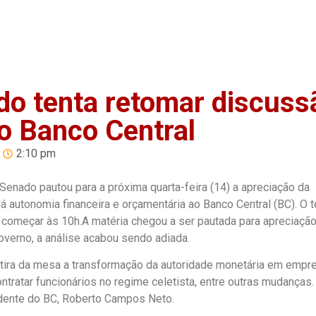
Home
Anuncie
Notíci
o tenta retomar discuss
o Banco Central
2:10 pm
Senado pautou para a próxima quarta-feira (14) a apreciação da
 autonomia financeira e orçamentária ao Banco Central (BC). O t
ra começar às 10h.A matéria chegou a ser pautada para apreciaçã
overno, a análise acabou sendo adiada.
etira da mesa a transformação da autoridade monetária em empr
tratar funcionários no regime celetista, entre outras mudanças.
idente do BC, Roberto Campos Neto.