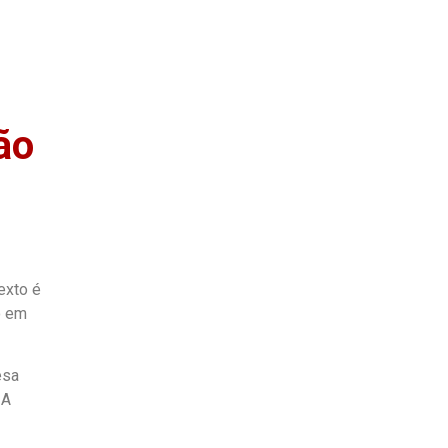
as
Quem Somos
ão
exto é
o em
esa
 A