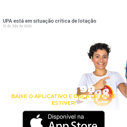
UPA está em situação crítica de lotação
31 de July de 2026
LEVE A 98
COM VOCÊ!
BAIXE O APLICATIVO E OUÇA DE ONDE
ESTIVER!