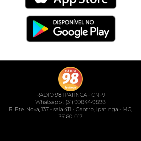
RADIO 98 IPATINGA - CNPJ
Whatsapp : (31) 99844-9898
R. Pte. Nova, 137 - sala 411 - Centro, Ipatinga - MG,
35160-017