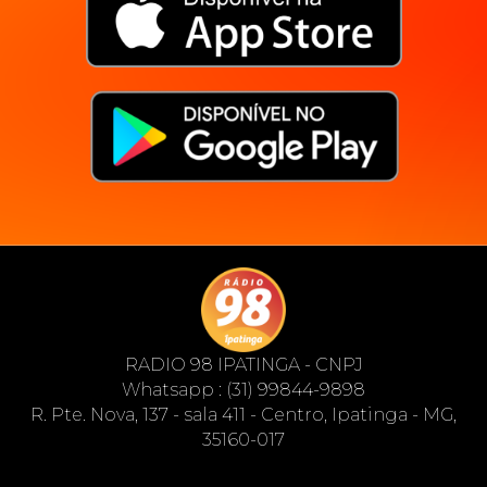
RADIO 98 IPATINGA - CNPJ
Whatsapp : (31) 99844-9898
R. Pte. Nova, 137 - sala 411 - Centro, Ipatinga - MG,
35160-017