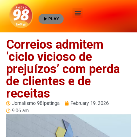
PLAY
Quem Somos
Correios admitem
‘ciclo vicioso de
prejuízos’ com perda
de clientes e de
receitas
Jornalismo 98Ipatinga
February 19, 2026
9:06 am