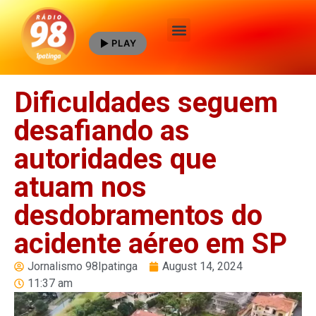
PLAY
Quem Somos
Dificuldades seguem
desafiando as
autoridades que
atuam nos
desdobramentos do
acidente aéreo em SP
Jornalismo 98Ipatinga
August 14, 2024
11:37 am