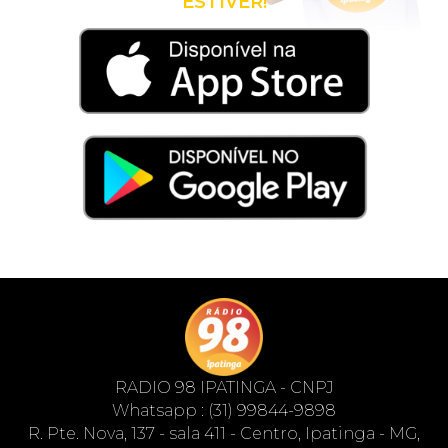
ESTIVER!
RADIO 98 IPATINGA - CNPJ
Whatsapp : (31) 99844-9898
R. Pte. Nova, 137 - sala 411 - Centro, Ipatinga - MG,