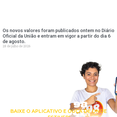
Os novos valores foram publicados ontem no Diário
Oficial da União e entram em vigor a partir do dia 6
de agosto.
28 de julho de 2026
LEVE A 98
COM VOCÊ!
BAIXE O APLICATIVO E OUÇA DE ONDE