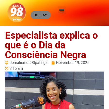
PLAY
Quem Somos
Especialista explica o
que é o Dia da
Consciência Negra
Jornalismo 98Ipatinga
November 19, 2025
8:16 am