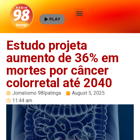
PLAY
Quem Somos
Estudo projeta
aumento de 36% em
mortes por câncer
colorretal até 2040
Jornalismo 98Ipatinga
August 5, 2025
11:44 am