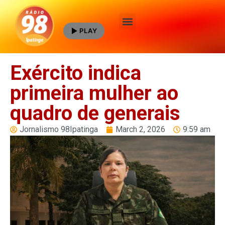
PLAY
Quem Somos
Exército indica
primeira mulher ao
quadro de generais
Jornalismo 98Ipatinga
March 2, 2026
9:59 am