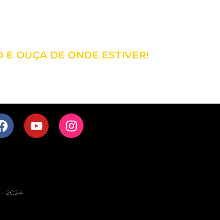
98
CÊ!
O E OUÇA DE ONDE ESTIVER!
s - 2024