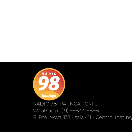
RADIO 98 IPATINGA - CNPJ
Whatsapp : (31) 99844-9898
R. Pte. Nova, 137 - sala 411 - Centro, Ipati