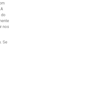
Com
 A
e do
amente
ir nos
s. Se