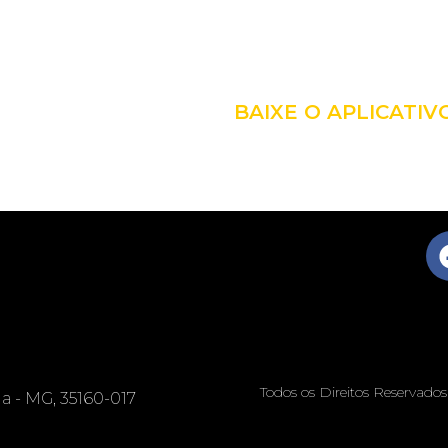
LEVE A 
COM VO
BAIXE O APLICATIV
Todos os Direitos Reservado
nga - MG, 35160-017