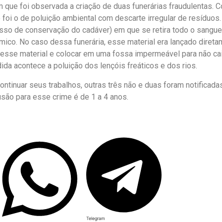
m que foi observada a criação de duas funerárias fraudulentas. 
o foi o de poluição ambiental com descarte irregular de resíduos.
cesso de conservação do cadáver) em que se retira todo o sangu
mico. No caso dessa funerária, esse material era lançado diret
r esse material e colocar em uma fossa impermeável para não ca
ida acontece a poluição dos lençóis freáticos e dos rios.
ontinuar seus trabalhos, outras três não e duas foram notificada
usão para esse crime é de 1 a 4 anos.
Telegram