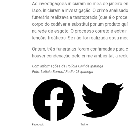
As investigações iniciaram no mês de janeiro e
isso, iniciaram a investigação. O crime analisad
funerária realizava a tanatopraxia (que é o pro
corpo do cadáver e substitui por um produto quí
na rede de esgoto. O processo correto é extrai
lençóis freáticos. Se não for realizada essa med
Ontem, três funerárias foram confirmadas para c
houver condenação pelo crime ambiental, a recl
Com informações da Polícia Civil de Ipatinga
Foto: Leticia Barros/ Rádio 98 Ipatinga
Facebook
Twitter