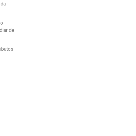
 da
No
diar de
ributos