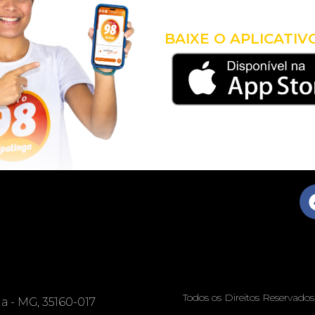
COM 
BAIXE O APLICATIV
Todos os Direitos Reservado
nga - MG, 35160-017