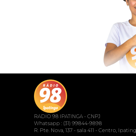
RADIO 98 IPATINGA - CNPJ
Whatsapp : (31) 99844-9898
R. Pte. Nova, 137 - sala 411 - Centro, Ipati