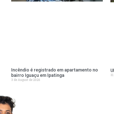
Incêndio é registrado em apartamento no
U
bairro Iguaçu em Ipatinga
31
3 de August de 2026
LEVE 