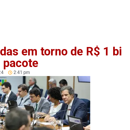
Home
Anuncie
Notíci
das em torno de R$ 1 bi
 pacote
24
2:41 pm