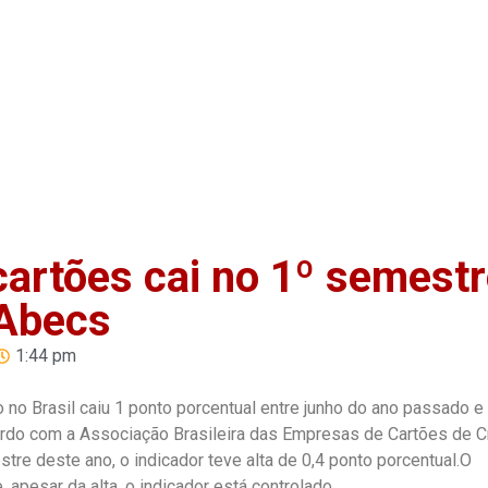
Home
Anuncie
Notíci
cartões cai no 1º semest
 Abecs
1:44 pm
o no Brasil caiu 1 ponto porcentual entre junho do ano passado e
rdo com a Associação Brasileira das Empresas de Cartões de C
tre deste ano, o indicador teve alta de 0,4 ponto porcentual.O
 apesar da alta, o indicador está controlado.