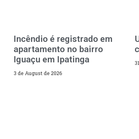
Incêndio é registrado em
U
apartamento no bairro
c
Iguaçu em Ipatinga
3
3 de August de 2026
LEVE A 
COM VO