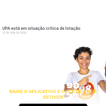
UPA está em situação crítica de lotação
31 de July de 2026
LEVE A 98
COM VOCÊ!
BAIXE O APLICATIVO E OUÇA DE ONDE
ESTIVER!