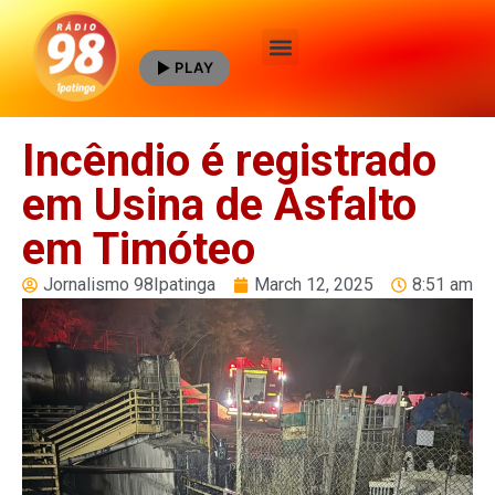
PLAY
Quem Somos
Incêndio é registrado
em Usina de Asfalto
em Timóteo
Jornalismo 98Ipatinga
March 12, 2025
8:51 am