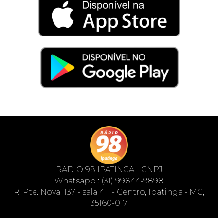
RADIO 98 IPATINGA - CNPJ
Whatsapp : (31) 99844-9898
R. Pte. Nova, 137 - sala 411 - Centro, Ipatinga - MG,
35160-017