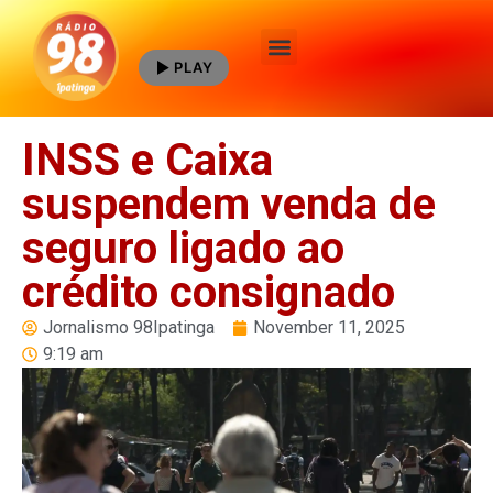
PLAY
Quem Somos
INSS e Caixa
suspendem venda de
seguro ligado ao
crédito consignado
Jornalismo 98Ipatinga
November 11, 2025
9:19 am