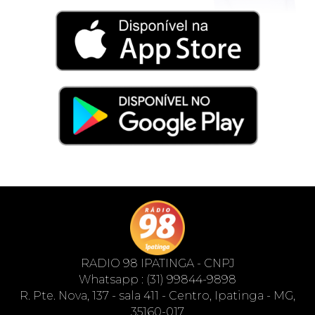
RADIO 98 IPATINGA - CNPJ
Whatsapp : (31) 99844-9898
R. Pte. Nova, 137 - sala 411 - Centro, Ipatinga - MG,
35160-017