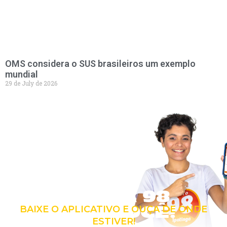
OMS considera o SUS brasileiros um exemplo
mundial
29 de July de 2026
LEVE A 98
COM VOCÊ!
BAIXE O APLICATIVO E OUÇA DE ONDE
ESTIVER!