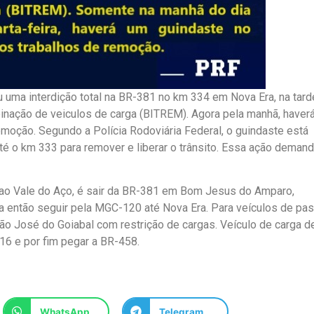
u uma interdição total na BR-381 no km 334 em Nova Era, na tard
nação de veiculos de carga (BITREM). Agora pela manhã, haver
remoção. Segundo a Polícia Rodoviária Federal, o guindaste está
 o km 333 para remover e liberar o trânsito. Essa ação demand
o ao Vale do Aço, é sair da BR-381 em Bom Jesus do Amparo,
a então seguir pela MGC-120 até Nova Era. Para veículos de pas
ão José do Goiabal com restrição de cargas. Veículo de carga d
16 e por fim pegar a BR-458.
WhatsApp
Telegram