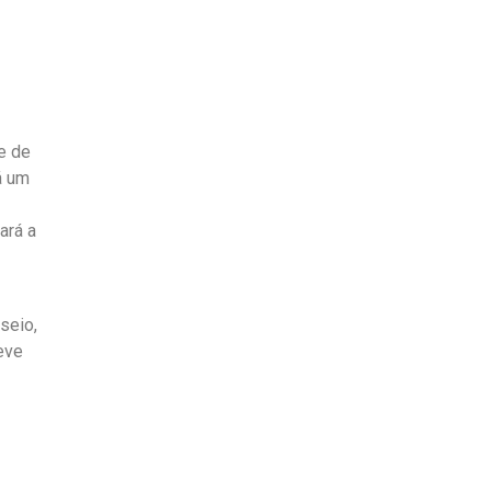
e de
á um
ará a
seio,
eve