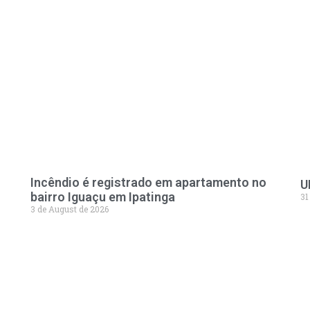
Incêndio é registrado em apartamento no
U
bairro Iguaçu em Ipatinga
31
3 de August de 2026
LEVE A 