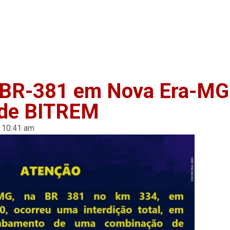
Home
Anuncie
Notíci
na BR-381 em Nova Era-MG
 de BITREM
10:41 am