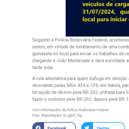
Segundo a Polícia Rodoviária Federal, acontece
ontem, em virtude de tombamento de uma combi
guindaste no local para iniciar os trabalhos de 
chegando a João Monlevade e será escoltado até
tarde toda.
A rota alternativa para quem trafega em direçã
desviando pelas MGs 434 e 129, em Itabira, par
há opção de desvio pela BR-262, entrada para S
fazer o contorno pela BR-262, depois pela BR-1
Com informações da Polícia Rodoviária Federal
Foto: Reprodução/ X/ @prf_mg
Facebook
Twitter