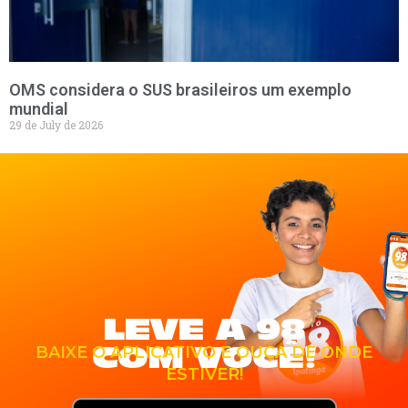
OMS considera o SUS brasileiros um exemplo
mundial
29 de July de 2026
LEVE A 98
COM VOCÊ!
BAIXE O APLICATIVO E OUÇA DE ONDE
ESTIVER!