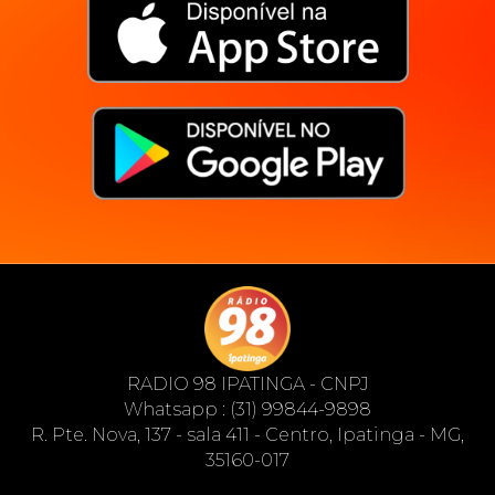
RADIO 98 IPATINGA - CNPJ
Whatsapp : (31) 99844-9898
R. Pte. Nova, 137 - sala 411 - Centro, Ipatinga - MG,
35160-017