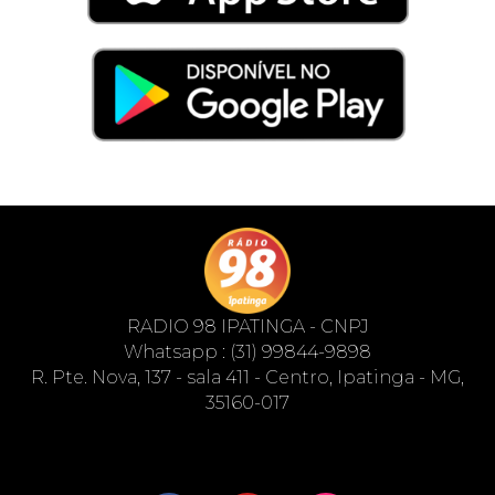
RADIO 98 IPATINGA - CNPJ
Whatsapp : (31) 99844-9898
R. Pte. Nova, 137 - sala 411 - Centro, Ipatinga - MG,
35160-017