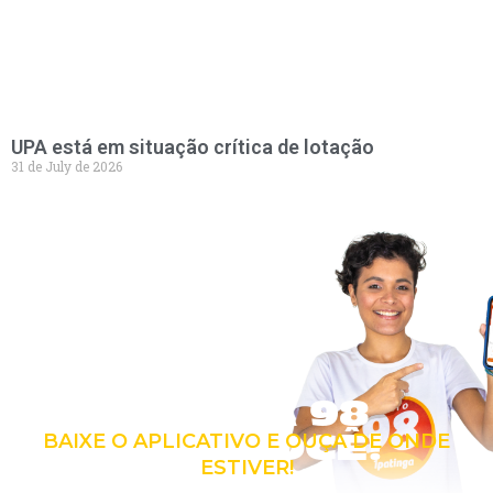
UPA está em situação crítica de lotação
31 de July de 2026
LEVE A 98
COM VOCÊ!
BAIXE O APLICATIVO E OUÇA DE ONDE
ESTIVER!