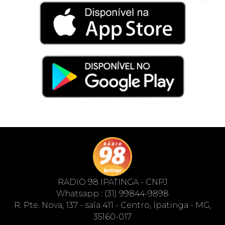
RADIO 98 IPATINGA - CNPJ
Whatsapp : (31) 99844-9898
R. Pte. Nova, 137 - sala 411 - Centro, Ipatinga - MG,
35160-017