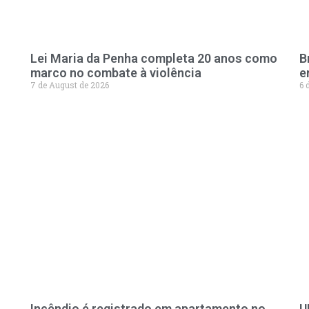
Lei Maria da Penha completa 20 anos como
B
marco no combate à violência
e
7 de August de 2026
6 
Incêndio é registrado em apartamento no
U