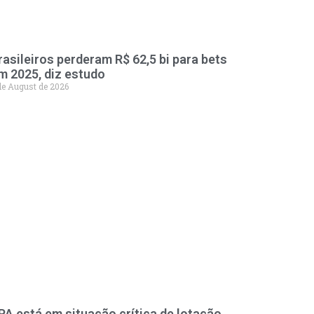
rasileiros perderam R$ 62,5 bi para bets
m 2025, diz estudo
de August de 2026
PA está em situação crítica de lotação