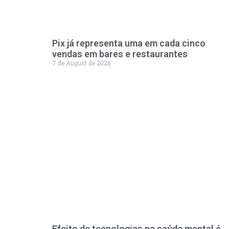
Pix já representa uma em cada cinco
vendas em bares e restaurantes
7 de August de 2026
Efeito de tecnologias na saúde mental é