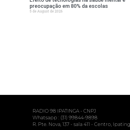
preocupação em 80% da escolas
5 de August de 2026
RADIO 98 IPATINGA - CNPJ
Whatsapp : (31) 99844-9898
R. Pte. Nova, 137 - sala 411 - Centro, Ipati