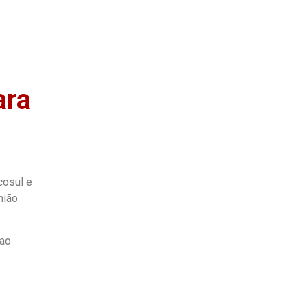
as
Quem Somos
ara
cosul e
nião
 ao