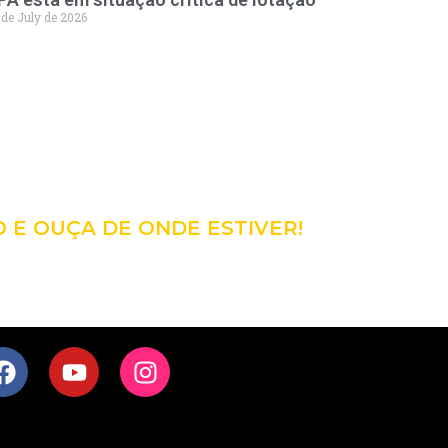
 de July de 2026
98
CÊ!
O E OUÇA DE ONDE ESTIVER!