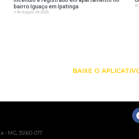
31
bairro Iguaçu em Ipatinga
3 de August de 2026
LEVE A 
COM VO
BAIXE O APLICATIV
nga - MG, 35160-017