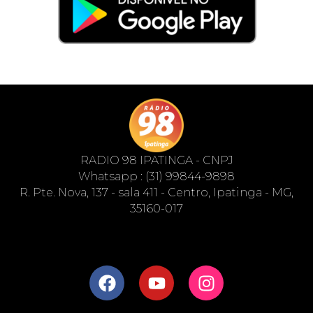
RADIO 98 IPATINGA - CNPJ
Whatsapp : (31) 99844-9898
R. Pte. Nova, 137 - sala 411 - Centro, Ipatinga - MG,
35160-017