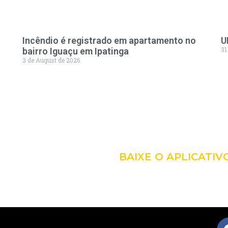
Incêndio é registrado em apartamento no
U
31
bairro Iguaçu em Ipatinga
3 de August de 2026
LEVE A 
COM VO
BAIXE O APLICATIV