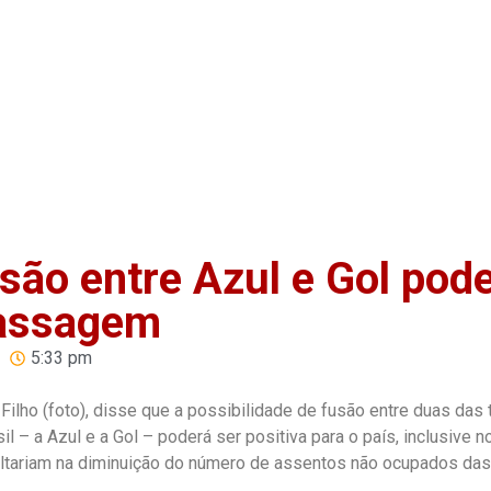
Home
Anuncie
Notíci
usão entre Azul e Gol pod
passagem
5:33 pm
Filho (foto), disse que a possibilidade de fusão entre duas das 
– a Azul e a Gol – poderá ser positiva para o país, inclusive n
esultariam na diminuição do número de assentos não ocupados das