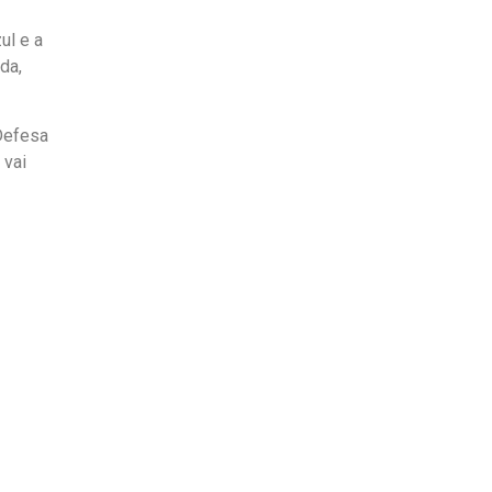
ul e a
da,
 Defesa
 vai