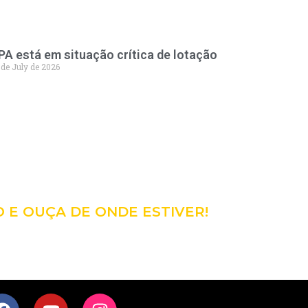
PA está em situação crítica de lotação
 de July de 2026
98
CÊ!
O E OUÇA DE ONDE ESTIVER!