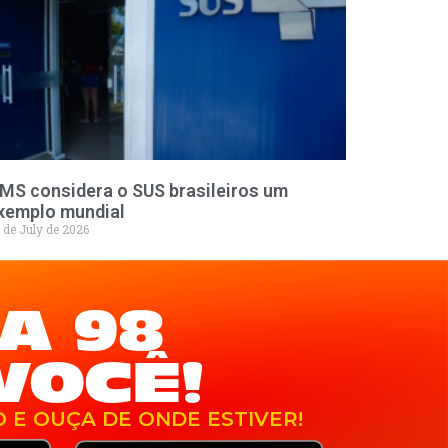
MS considera o SUS brasileiros um
xemplo mundial
 de July de 2026
A 98
VOCÊ!
O E OUÇA DE ONDE ESTIVER!