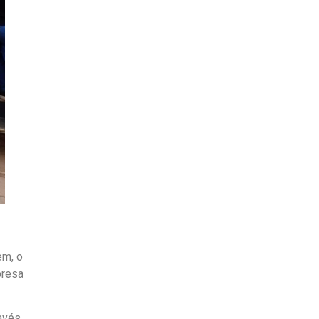
em, o
presa
avés