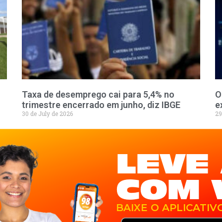
Taxa de desemprego cai para 5,4% no
O
trimestre encerrado em junho, diz IBGE
e
30 de July de 2026
29
LEVE 
COM 
BAIXE O APLICATIV