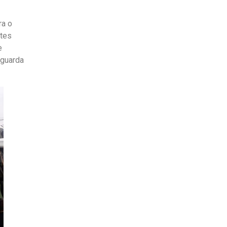
ra o
ntes
e
 guarda