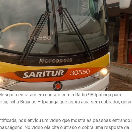
 Mesquita entraram em contato com a Rádio 98 Ipatinga para
itur, linha Braúnas – Ipatinga que agora atua sem cobrador, gera
ntificada, nos enviou um vídeo que mostra as pessoas entrando
 passagens. No vídeo ela cita o atraso e cobra uma resposta da