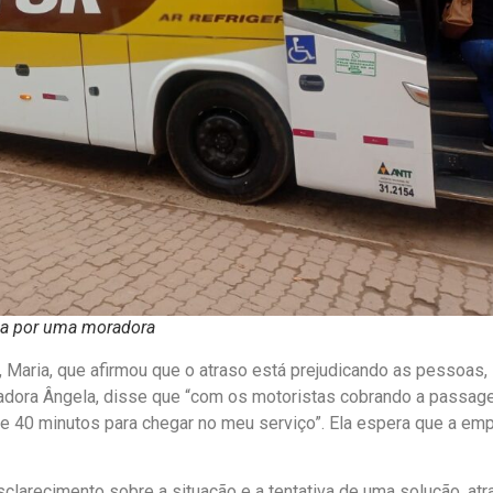
da por uma moradora
aria, que afirmou que o atraso está prejudicando as pessoas,
radora Ângela, disse que “com os motoristas cobrando a passag
e 40 minutos para chegar no meu serviço”. Ela espera que a em
larecimento sobre a situação e a tentativa de uma solução, atr