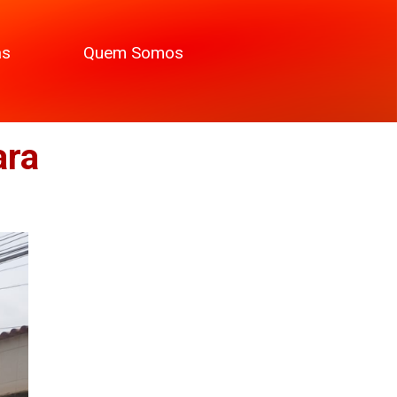
as
Quem Somos
ara