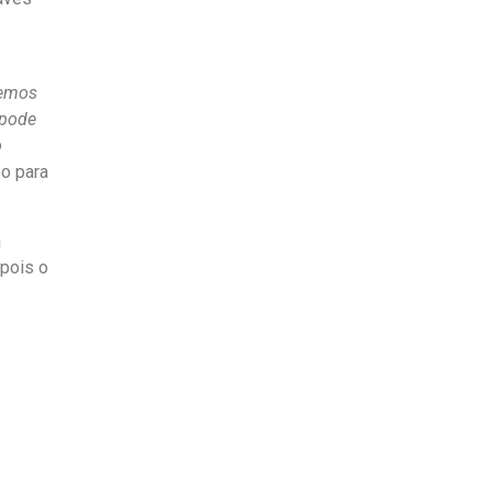
temos
 pode
o
po para
a
 pois o