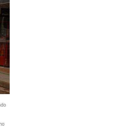
ndo
 no