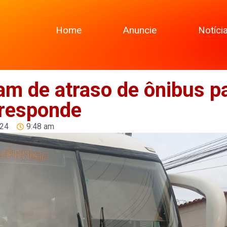
Home
Anuncie
Notíci
m de atraso de ônibus p
 responde
024
9:48 am