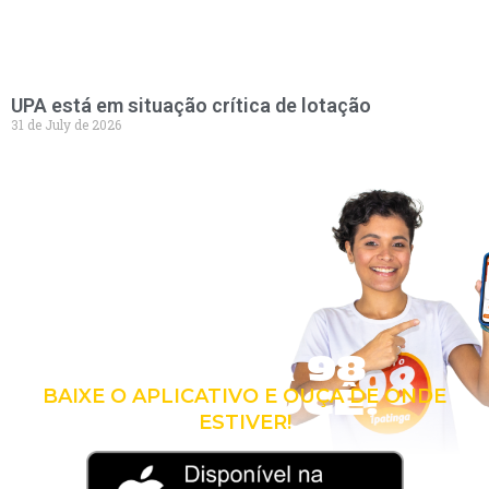
UPA está em situação crítica de lotação
31 de July de 2026
LEVE A 98
COM VOCÊ!
BAIXE O APLICATIVO E OUÇA DE ONDE
ESTIVER!