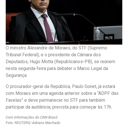
O ministro Alexandre de Moraes, do STF (Supremo
Tribunal Federal), e o presidente da Câmara dos
Deputados, Hugo Motta (Republicanos-PB), se reúnem
nesta segunda-feira para debater o Marco Legal da
Segurança.
O procurador-geral da República, Paulo Gonet, já estará
com Moraes em uma agenda anterior sobre a “ADPF das
Favelas” e deve permanecer no STF para também
participar da audiência, prevista para começar às 17h.
Com informações do CNN Brasil
Foto: REUTERS/ Adriano Machado