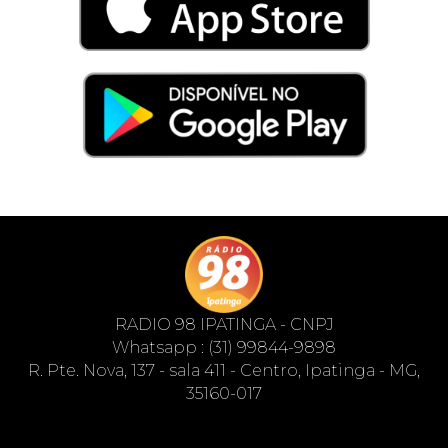
RADIO 98 IPATINGA - CNPJ
Whatsapp : (31) 99844-9898
R. Pte. Nova, 137 - sala 411 - Centro, Ipatinga - MG,
35160-017