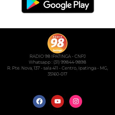
RADIO 98 IPATINGA - CNPJ
Whatsapp : (31) 99844-9898
R. Pte. Nova, 137 - sala 411 - Centro, Ipatinga - MG,
35160-017