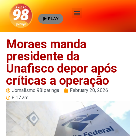
PLAY
Quem Somos
Moraes manda
presidente da
Unafisco depor após
críticas a operação
Jornalismo 98Ipatinga
February 20, 2026
8:17 am