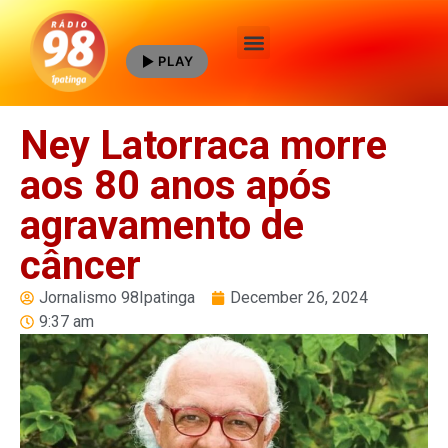
PLAY
Quem Somos
Ney Latorraca morre
aos 80 anos após
agravamento de
câncer
Jornalismo 98Ipatinga
December 26, 2024
9:37 am