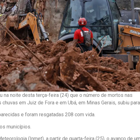
 na noite desta terça-feira (24) que o número de mortos nas
chuvas em Juiz de Fora e em Ubá, em Minas Gerais, subiu para
arecidas e foram resgatadas 208 com vida.
os municípios.
teorologia (Inmet), a partir de quarta-feira (25), o avanço de u