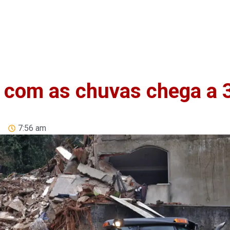
Home
Anuncie
Notíci
 com as chuvas chega a 
7:56 am