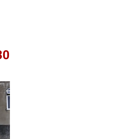
as
Quem Somos
30