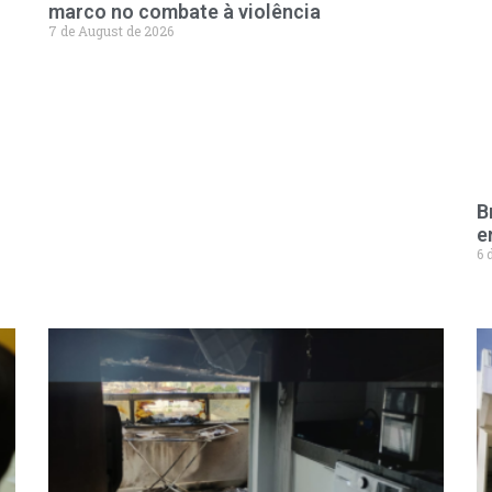
marco no combate à violência
7 de August de 2026
B
e
6 