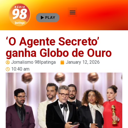
PLAY
Quem Somos
‘O Agente Secreto’
ganha Globo de Ouro
Jornalismo 98Ipatinga
January 12, 2026
10:40 am