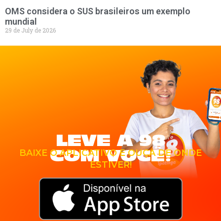
OMS considera o SUS brasileiros um exemplo
mundial
29 de July de 2026
LEVE A 98
COM VOCÊ!
BAIXE O APLICATIVO E OUÇA DE ONDE
ESTIVER!