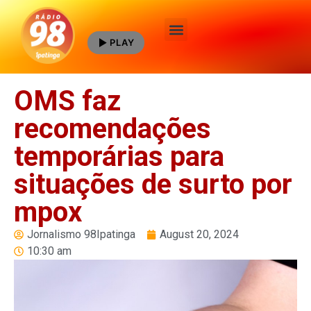
PLAY
Quem Somos
OMS faz
recomendações
temporárias para
situações de surto por
mpox
Jornalismo 98Ipatinga
August 20, 2024
10:30 am