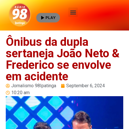
PLAY
Quem Somos
Ônibus da dupla
sertaneja João Neto &
Frederico se envolve
em acidente
Jornalismo 98Ipatinga
September 6, 2024
10:20 am