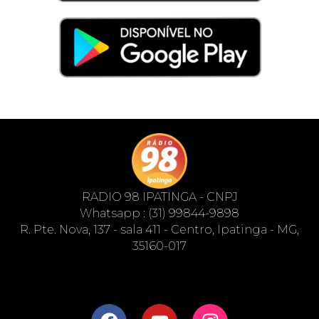
RADIO 98 IPATINGA - CNPJ
Whatsapp : (31) 99844-9898
R. Pte. Nova, 137 - sala 411 - Centro, Ipatinga - MG,
35160-017