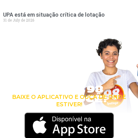
UPA está em situação crítica de lotação
31 de July de 2026
LEVE A 98
COM VOCÊ!
BAIXE O APLICATIVO E OUÇA DE ONDE
ESTIVER!