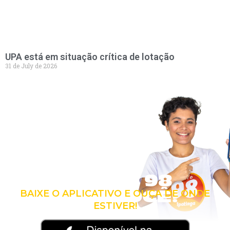
UPA está em situação crítica de lotação
31 de July de 2026
LEVE A 98
COM VOCÊ!
BAIXE O APLICATIVO E OUÇA DE ONDE
ESTIVER!