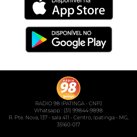
RADIO 98 IPATINGA - CNPJ
Whatsapp : (31) 99844-9898
R. Pte. Nova, 137 - sala 411 - Centro, Ipatinga - MG,
35160-017